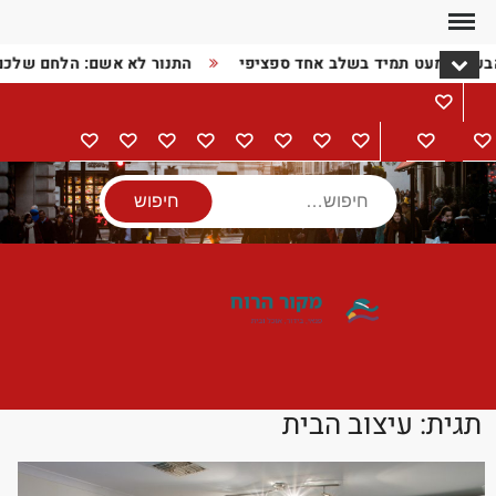
Ski
t
הבעיה כמעט תמיד בשלב אחד ספציפי
התנור לא אשם: הלחם שלכ
conten
מתכונים
דף
בישול
הורים
מתנות
מוצרי
טיולים
אודות
צור
מדיניות
הצהרת
הבית
וילדים
חשמל
קשר
פרטיות
נגישות
חיפוש
תגית:
עיצוב הבית