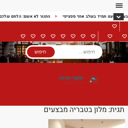
Ski
t
בעיה כמעט תמיד בשלב אחד ספציפי
התנור לא אשם: הלחם שלכם
conten
מתכונים
דף
בישול
הורים
מתנות
מוצרי
טיולים
אודות
צור
מדיניות
הצהרת
הבית
וילדים
חשמל
קשר
פרטיות
נגישות
חיפוש
תגית:
מלון בטבריה מבצעים