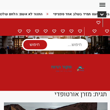
Ski
t
הבעיה כמעט תמיד בשלב אחד ספציפי
התנור לא אשם: הלחם שלכ
conten
מתכונים
דף
בישול
הורים
מתנות
מוצרי
טיולים
אודות
צור
מדיניות
הצהרת
הבית
וילדים
חשמל
קשר
פרטיות
נגישות
חיפוש
תגית:
מזרן אורטופדי