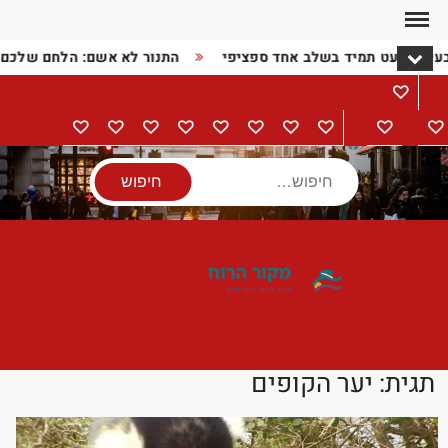
Ski
t
בעיה כמעט תמיד בשלב אחד ספציפי
התנור לא אשם: הלחם שלכם
conten
מתכונים
דף
בישול
הורים
מתנות
מוצרי
טיולים
אודות
צור
מדיניות
הצהרת
הבית
וילדים
חשמל
קשר
פרטיות
נגישות
חיפוש
תגית:
יער הקופים