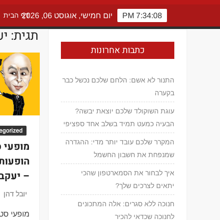
7:34:08 PM
יום חמישי, אוגוסט 06, 2026
דף הבית
תגית:
יע
כתבות אחרונות
התנור לא אשם: הלחם שלכם נכשל כבר
בקערה
עוגת השוקולד שלכם יוצאת יבשה?
הבעיה כמעט תמיד בשלב אחד ספציפי
egorized
המקרר שלכם עובד יותר מדי: ההגדרה
מופעי ס
שמנפחת את חשבון החשמל
הופעות 
איך לבחור את הסמארטפון שהכי
– יעקב 
יתאים לצרכים שלך?
יובל דהן
חנוכה ללא סגרים: אלה המתכונים
מופעי סטנ
לחנוכה שכדאי להכיר