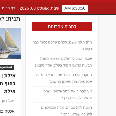
6:38:50 AM
שבת, אוגוסט 08, 2026
דף הבית
תגית:
יא
כתבות אחרונות
התנור לא אשם: הלחם שלכם נכשל כבר
בקערה
עוגת השוקולד שלכם יוצאת יבשה?
הבעיה כמעט תמיד בשלב אחד ספציפי
egorized
אילת | 
המקרר שלכם עובד יותר מדי: ההגדרה
שמנפחת את חשבון החשמל
בחוף חנ
אילת
איך לבחור את הסמארטפון שהכי
יתאים לצרכים שלך?
יובל דהן
חנוכה ללא סגרים: אלה המתכונים
יאכטה באי
לחנוכה שכדאי להכיר