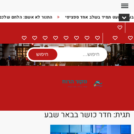
Ski
t
בעיה כמעט תמיד בשלב אחד ספציפי
התנור לא אשם: הלחם שלכם
conten
מתכונים
דף
בישול
הורים
מתנות
מוצרי
טיולים
אודות
צור
מדיניות
הצהרת
הבית
וילדים
חשמל
קשר
פרטיות
נגישות
חיפוש
תגית:
חדר כושר בבאר שבע