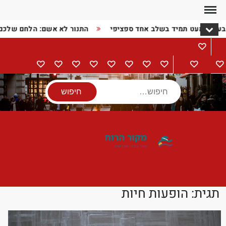
Ski
t
בעיה כמעט תמיד בשלב אחד ספציפי
התנור לא אשם: הלחם שלכם
conten
מתכונים
דף
בישול
הורים
מתנות
מוצרי
טיולים
אודות
צור
מדיניות
הצהרת
הבית
וילדים
חשמל
קשר
פרטיות
נגישות
חיפוש
תגית:
הופעות חיות