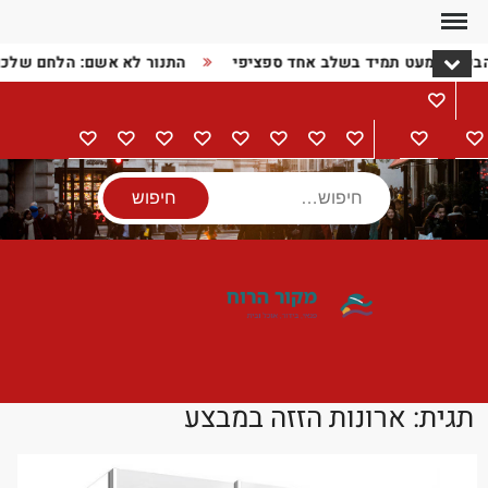
Ski
t
הבעיה כמעט תמיד בשלב אחד ספציפי
התנור לא אשם: הלחם שלכ
conten
מתכונים
דף
בישול
הורים
מתנות
מוצרי
טיולים
אודות
צור
מדיניות
הצהרת
הבית
וילדים
חשמל
קשר
פרטיות
נגישות
חיפוש
תגית:
ארונות הזזה במבצע