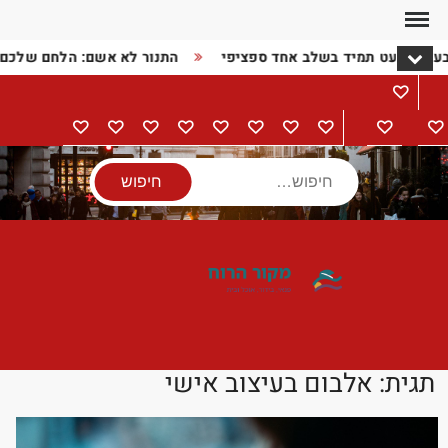
Ski
t
בעיה כמעט תמיד בשלב אחד ספציפי
התנור לא אשם: הלחם שלכם
conten
מתכונים
דף
בישול
הורים
מתנות
מוצרי
טיולים
אודות
צור
מדיניות
הצהרת
הבית
וילדים
חשמל
קשר
פרטיות
נגישות
חיפוש
תגית:
אלבום בעיצוב אישי