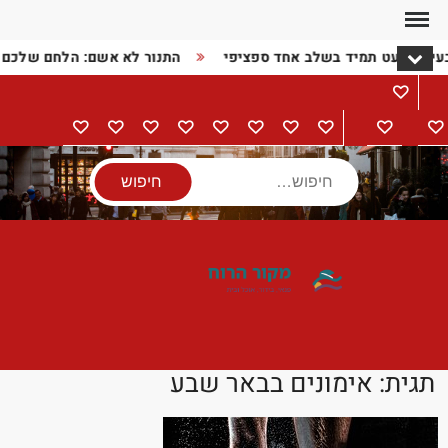
Ski
t
עיה כמעט תמיד בשלב אחד ספציפי
התנור לא אשם: הלחם שלכם 
conten
מתכונים
דף
בישול
הורים
מתנות
מוצרי
טיולים
אודות
צור
מדיניות
הצהרת
הבית
וילדים
חשמל
קשר
פרטיות
נגישות
חיפוש
תגית:
אימונים בבאר שבע