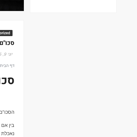
orized
סכו"ם 
יוני 9, 2015
דף הבית
סכו
הסכו"ם 
בין אם 
נאכלת ב