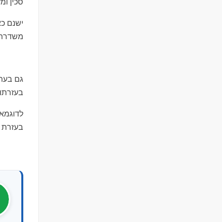
סכין ומז
ישנם כא
משדרת א
גם בעת 
בעזרתו 
לדוגמא:
בעזרת ס