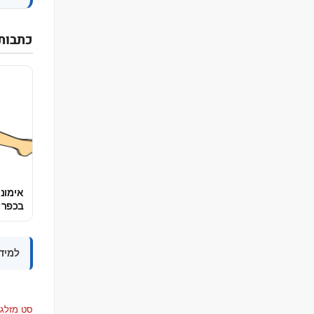
כתבות
אימוני
בכפר 
למידע
סט מזלגו