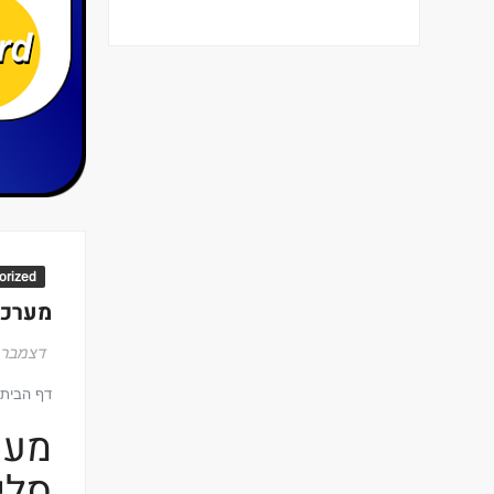
orized
מערכת
דצמבר 1, 015
דף הבית
מער
סלי