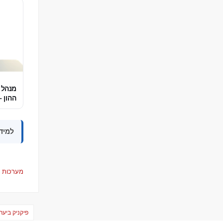
מנהל ת
ההון –
למידע
מערכות 
ניווט
פיקניק ביער הקופים | כר