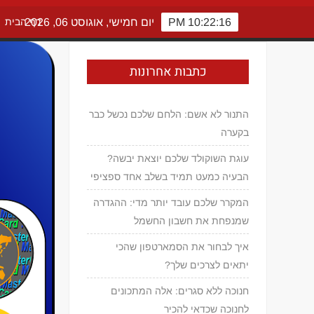
10:22:16 PM
יום חמישי, אוגוסט 06, 2026
דף הבית
כתבות אחרונות
התנור לא אשם: הלחם שלכם נכשל כבר
בקערה
עוגת השוקולד שלכם יוצאת יבשה?
הבעיה כמעט תמיד בשלב אחד ספציפי
המקרר שלכם עובד יותר מדי: ההגדרה
שמנפחת את חשבון החשמל
איך לבחור את הסמארטפון שהכי
יתאים לצרכים שלך?
חנוכה ללא סגרים: אלה המתכונים
לחנוכה שכדאי להכיר