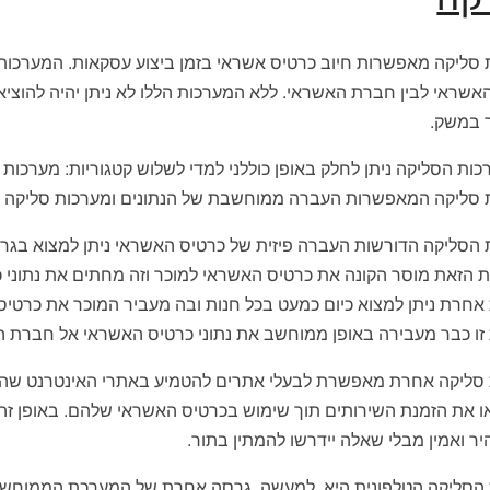
סליקה מאפשרות חיוב כרטיס אשראי בזמן ביצוע עסקאות. המערכות 
שראי לבין חברת האשראי. ללא המערכות הללו לא ניתן יהיה להוצי
במשק.
ות הסליקה ניתן לחלק באופן כוללני למדי לשלוש קטגוריות: מערכות
 סליקה המאפשרות העברה ממוחשבת של הנתונים ומערכות סליקה טל
הסליקה הדורשות העברה פיזית של כרטיס האשראי ניתן למצוא בגרס
 הזאת מוסר הקונה את כרטיס האשראי למוכר וזה מחתים את נתוני
חרת ניתן למצוא כיום כמעט בכל חנות ובה מעביר המוכר את כרטי
זו כבר מעבירה באופן ממוחשב את נתוני כרטיס האשראי אל חברת 
סליקה אחרת מאפשרת לבעלי אתרים להטמיע באתרי האינטרנט שהקי
ו את הזמנת השירותים תוך שימוש בכרטיס האשראי שלהם. באופן זה
היר ואמין מבלי שאלה יידרשו להמתין בתור.
סליקה הטלפונית היא, למעשה, גרסה אחרת של המערכת הממוחשבת וב