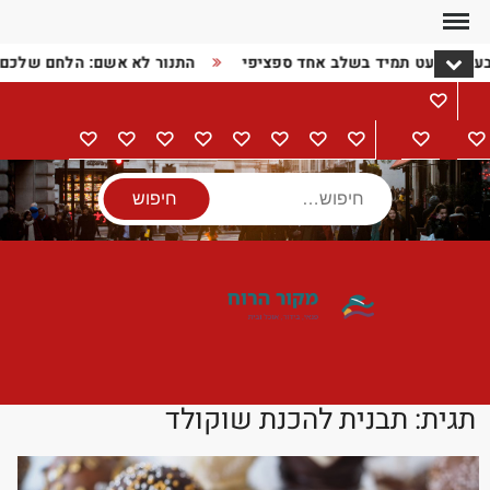
Ski
t
בעיה כמעט תמיד בשלב אחד ספציפי
התנור לא אשם: הלחם שלכם
conten
מתכונים
דף
בישול
הורים
מתנות
מוצרי
טיולים
אודות
צור
מדיניות
הצהרת
הבית
וילדים
חשמל
קשר
פרטיות
נגישות
חיפוש
תגית:
תבנית להכנת שוקולד