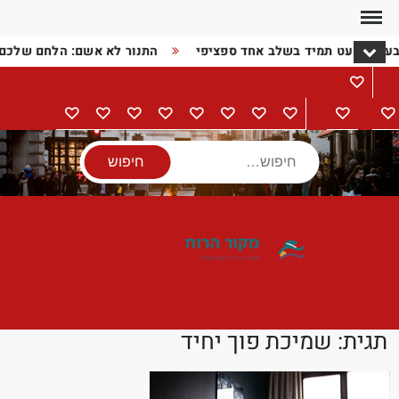
Ski
t
בעיה כמעט תמיד בשלב אחד ספציפי
התנור לא אשם: הלחם שלכם
conten
מתכונים
דף
בישול
הורים
מתנות
מוצרי
טיולים
אודות
צור
מדיניות
הצהרת
הבית
וילדים
חשמל
קשר
פרטיות
נגישות
חיפוש
תגית:
שמיכת פוך יחיד