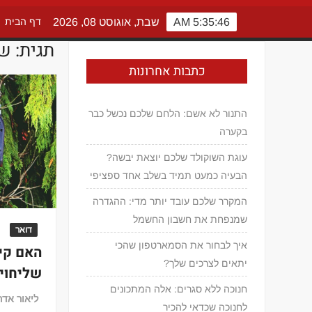
5:35:46 AM
שבת, אוגוסט 08, 2026
דף הבית
תגית:
של
כתבות אחרונות
התנור לא אשם: הלחם שלכם נכשל כבר
בקערה
עוגת השוקולד שלכם יוצאת יבשה?
הבעיה כמעט תמיד בשלב אחד ספציפי
המקרר שלכם עובד יותר מדי: ההגדרה
שמנפחת את חשבון החשמל
דואר
איך לבחור את הסמארטפון שהכי
האם קי
יתאים לצרכים שלך?
שליחויו
חנוכה ללא סגרים: אלה המתכונים
ליאור אדר
לחנוכה שכדאי להכיר