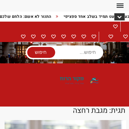
Ski
t
בעיה כמעט תמיד בשלב אחד ספציפי
התנור לא אשם: הלחם שלכם
conten
מתכונים
דף
בישול
הורים
מתנות
מוצרי
טיולים
אודות
צור
מדיניות
הצהרת
הבית
וילדים
חשמל
קשר
פרטיות
נגישות
חיפוש
תגית:
מגבת רחצה