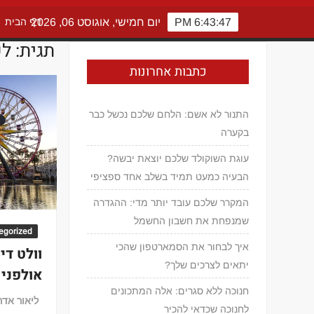
6:43:47 PM
יום חמישי, אוגוסט 06, 2026
דף הבית
תגית:
לש
כתבות אחרונות
התנור לא אשם: הלחם שלכם נכשל כבר
בקערה
עוגת השוקולד שלכם יוצאת יבשה?
הבעיה כמעט תמיד בשלב אחד ספציפי
המקרר שלכם עובד יותר מדי: ההגדרה
שמנפחת את חשבון החשמל
egorized
איך לבחור את הסמארטפון שהכי
וולט דיס
יתאים לצרכים שלך?
אולפני 
חנוכה ללא סגרים: אלה המתכונים
ליאור אדר
לחנוכה שכדאי להכיר