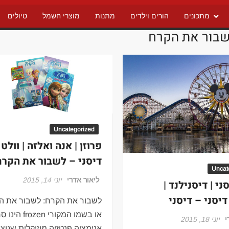
מתכונים
הורים וילדים
מתנות
מוצרי חשמל
טיולים
בור את הקרח
Uncategorized
פרוזן | אנה ואלזה | וולט
דיסני – לשבור את הקרח
Uncat
ליאור אדרי
יוני 14, 2015
ני | דיסנילנד |
דיסני – דיסני
לשבור את הקרח: לשבור את ה
או בשמו המקורי frozen 
י
יוני 18, 2015
אנימציה פנטזיה מוזיקלית שנוצ