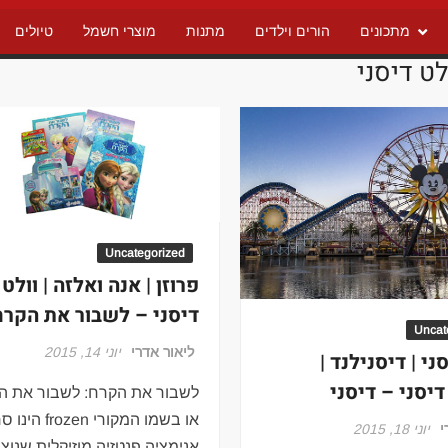
מתכונים
הורים וילדים
מתנות
מוצרי חשמל
טיולים
לט דיסני
Uncategorized
פרוזן | אנה ואלזה | וולט
דיסני – לשבור את הקרח
Uncat
ליאור אדרי
יוני 14, 2015
ני | דיסנילנד |
דיסני – דיסני
לשבור את הקרח: לשבור את ה
או בשמו המקורי frozen 
י
יוני 18, 2015
אנימציה פנטזיה מוזיקלית שנוצ