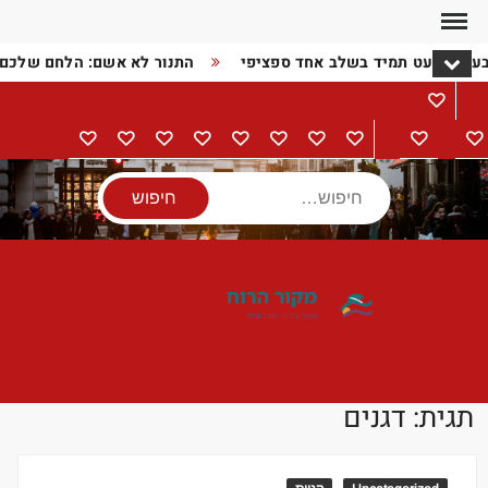
Ski
t
בעיה כמעט תמיד בשלב אחד ספציפי
התנור לא אשם: הלחם שלכם
conten
מתכונים
דף
בישול
הורים
מתנות
מוצרי
טיולים
אודות
צור
מדיניות
הצהרת
הבית
וילדים
חשמל
קשר
פרטיות
נגישות
חיפוש
תגית:
דגנים