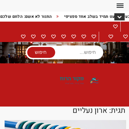
Ski
t
בעיה כמעט תמיד בשלב אחד ספציפי
התנור לא אשם: הלחם שלכם
conten
מתכונים
דף
בישול
הורים
מתנות
מוצרי
טיולים
אודות
צור
מדיניות
הצהרת
הבית
וילדים
חשמל
קשר
פרטיות
נגישות
חיפוש
תגית:
ארון נעליים