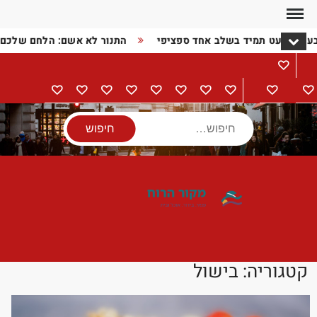
Ski
t
בעיה כמעט תמיד בשלב אחד ספציפי
התנור לא אשם: הלחם שלכם
conten
מתכונים
דף
בישול
הורים
מתנות
מוצרי
טיולים
אודות
צור
מדיניות
הצהרת
הבית
וילדים
חשמל
קשר
פרטיות
נגישות
חיפוש
קטגוריה:
בישול