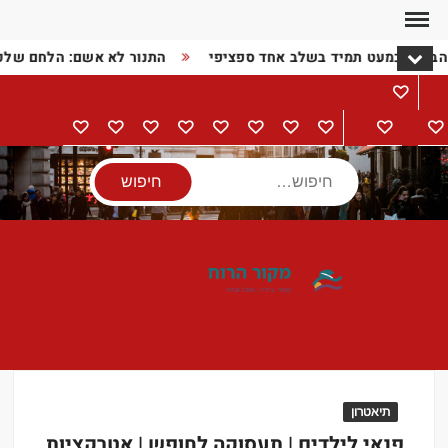
Ski
t
 הבעיה כמעט תמיד בשלב אחד ספציפי
התנור לא אשם: הלחם של
conten
מתכונים
דף
בישול
הורים
מתנות
מוצרי
טיולים
אודות
צור
מדיניות
הצהרת
הבית
וילדים
חשמל
קשר
פרטיות
נגישות
חיפוש
תיאטרון
פנאי לילדים | תעסוקה לחופש | אטרקציות