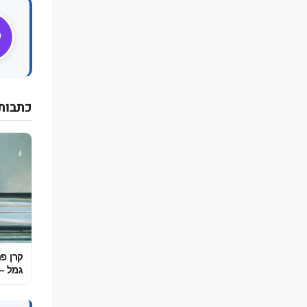
ל
כתבות
קרן פנ
גמל –