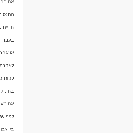
אם החלט
התנסיתם
חוויית ק
בעבר, ל
או אחר.
לאחרת. 
קניות ב
בחינת 
אם מעול
לפני ש
בין אם 