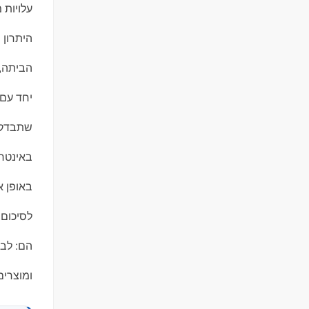
עלויות 
היתרון 
הביתה, 
יחד עם 
שתבדקו 
באינטרנ
באופן א
לסיכום,
הם: לב
ומוצרים