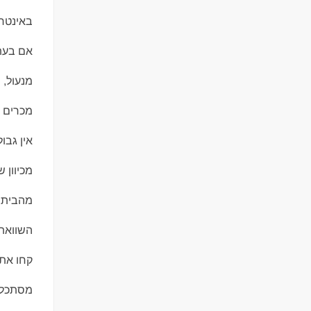
באינטר
אם בעת 
מנעול,
מכרים ש
אין גבו
מכיוון 
מהבית ש
השוואת 
קחו את 
מסתכלים