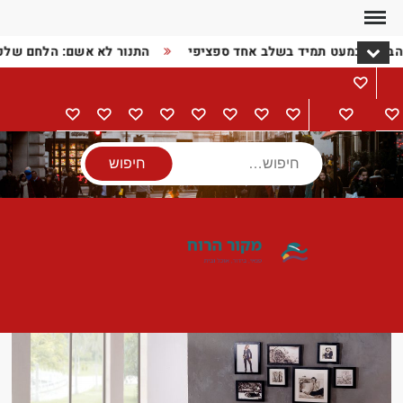
Ski
t
 הבעיה כמעט תמיד בשלב אחד ספציפי
התנור לא אשם: הלחם של
conten
מתכונים
דף
בישול
הורים
מתנות
מוצרי
טיולים
אודות
צור
מדיניות
הצהרת
הבית
וילדים
חשמל
קשר
פרטיות
נגישות
חיפוש