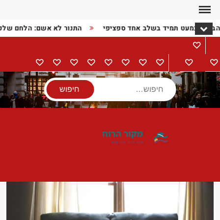
Ski
t
 הבעיה כמעט תמיד בשלב אחד ספציפי
התנור לא אשם: הלחם של
conten
מתכונים
דף
בישול
הורים
מתנות
מוצרי
טיולים
אודות
צור
מדיניות
הצהרת
הבית
וילדים
חשמל
קשר
פרטיות
נגישות
חיפוש