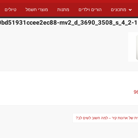
מתכונים
הורים וילדים
מתנות
מוצרי חשמל
טיולים
0bd51931ccee2ec88-mv2_d_3690_3508_s_4_2-
ת של ארונות קיר – למה חשוב לשים לב?