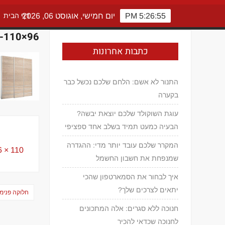
5:26:56 PM
יום חמישי, אוגוסט 06, 2026
דף הבית
1-110×96
כתבות אחרונות
התנור לא אשם: הלחם שלכם נכשל כבר
בקערה
עוגת השוקולד שלכם יוצאת יבשה?
הבעיה כמעט תמיד בשלב אחד ספציפי
המקרר שלכם עובד יותר מדי: ההגדרה
Full
110 × 96
שמנפחת את חשבון החשמל
size
איך לבחור את הסמארטפון שהכי
ניווט
יתאים לצרכים שלך?
חלוקה פנימי
חנוכה ללא סגרים: אלה המתכונים
לחנוכה שכדאי להכיר