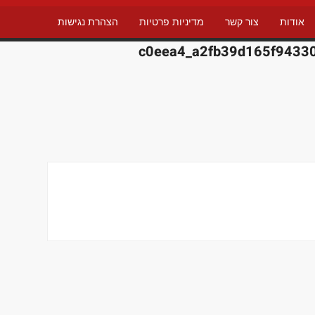
אודות
צור קשר
מדיניות פרטיות
הצהרת נגישות
c0eea4_a2fb39d165f9433