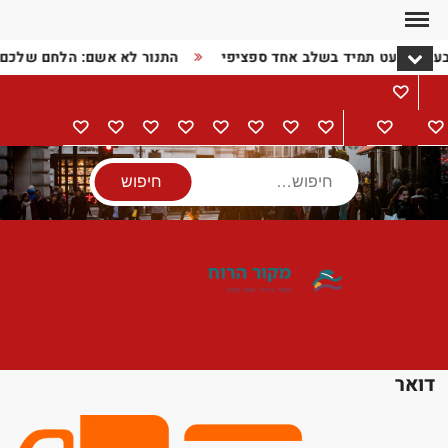
Ski
t
בעיה כמעט תמיד בשלב אחד ספציפי
התנור לא אשם: הלחם שלכם
conten
מתכונים
דף
בישול
הורים
מתנות
מוצרי
טיולים
אודות
צור
מדיניות
הצהרת
הבית
וילדים
חשמל
קשר
פרטיות
נגישות
חיפוש
דואר