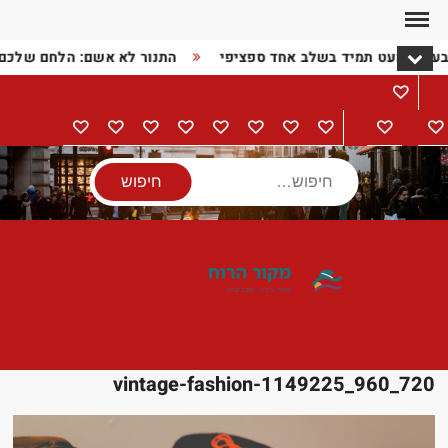
Ski
t
בעיה כמעט תמיד בשלב אחד ספציפי
התנור לא אשם: הלחם שלכם
conten
מתכונים
דף
בישול
הורים
מתנות
מוצרי
טיולים
אודות
צור
מדיניות
הצהרת
הבית
וילדים
חשמל
קשר
פרטיות
נגישות
חיפוש
vintage-fashion-1149225_960_720