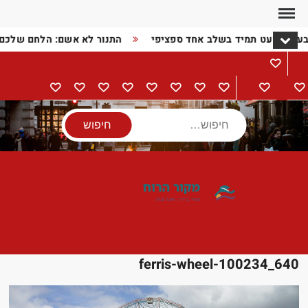
Ski
t
בעיה כמעט תמיד בשלב אחד ספציפי
התנור לא אשם: הלחם שלכם
conten
מתכונים
דף
בישול
הורים
מתנות
מוצרי
טיולים
אודות
צור
מדיניות
הצהרת
הבית
וילדים
חשמל
קשר
פרטיות
נגישות
חיפוש
ferris-wheel-100234_640